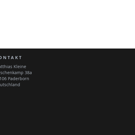
ONTAKT
tthias Kleine
rschenkamp 38a
106 Paderborn
utschland